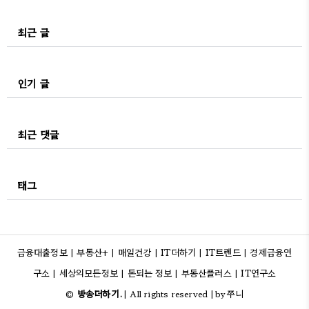
최근 글
인기 글
최근 댓글
태그
금융대출정보
부동산+
매일건강
IT더하기
IT트렌드
경제금융연
|
|
|
|
|
구소
세상의모든정보
돈되는 정보
부동산플러스
IT연구소
|
|
|
|
방송더하기.
쭈니
©
| All rights reserved |
by