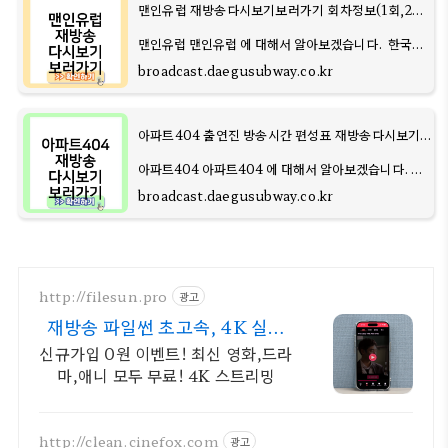
맨인유럽 재방송다시보기보러가기 회차정보(1회,2회,3회,4회) 편성표 출연진 방송시간
맨인유럽 맨인유럽 에 대해서 알아보겠습니다. 한국
축구의 미래를 이끌 조규성이 덴마크에서의 생활이 화
broadcast.daegusubway.co.kr
제입니다. 와 에서의 활약으로 팬들은 그의 미래에 대
한 기대를 높이고 있습니다. 최
아파트404 출연진 방송시간 편성표 재방송다시보기보러가기 회차정보(1회,2회,3회,4회)
아파트404 아파트404 에 대해서 알아보겠습니다.
tvN의 새 예능 프로그램 '아파트 404'은 레트로 추리
broadcast.daegusubway.co.kr
극을 통해 제니와 유재석의 재회를 다루며, 아파트의
변천사와 현대인들의 관심사를 시대적으
http://filesun.pro
광고
재방송 파일썬 초고속, 4K 실시
간 보기!
신규가입 0원 이벤트! 최신 영화,드라
마,애니 모두 무료! 4K 스트리밍
http://clean.cinefox.com
광고