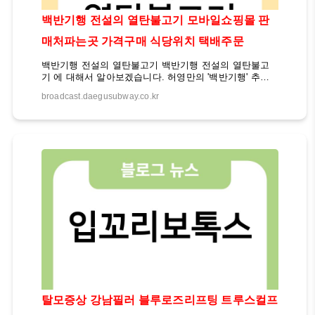
백반기행 전설의 열탄불고기 모바일쇼핑몰 판
매처파는곳 가격구매 식당위치 택배주문
백반기행 전설의 열탄불고기 백반기행 전설의 열탄불고
기 에 대해서 알아보겠습니다. 허영만의 '백반기행' 추석
특집 1부에서는 전설의 소고기 불고기가 소개되었습니다.
broadcast.daegusubway.co.kr
서울 중구 주교동 보건옥에서 맛과 가격을 확인할 수 있
습니다. 또한, '백반기행' 121회에서는 서울 상주 소고기
맛집 4곳이 소개되었는데, 위치와 메뉴 사진, 링크도 함께
제공됩니다. 추석 맛집 탐방 정보를 통해 마음에 드는 음
식점을 방문하여 즐거운 추석을 보내보세요. 자세한 내용
은 아래에서 확인하세요 ▼ 백반기행 전설의 열탄불고기
더보기 ▼ 백반기행 전설의 열탄불고기 확인> 백반기행
전설의 열탄불고기 택배 주문 허영만의 백반기행에서는
울릉도 향토음식으로 유명한 명가식당을 ..
탈모증상 강남필러 블루로즈리프팅 트루스컬프