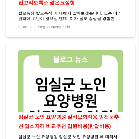
입꼬리보톡스 짧은코성형
탈모증상 탈모증상 에 대해서 알아보겠습니다. 요즘 머리
관리에 고민이 많으실 텐데, 여자 탈모 증상을 경험한 후
기를 공유해드릴게요. 탈모비듬 샴푸로 머리를 감아보면
broadcast.daegusubway.co.kr
건강한 머리를 유지할 수 있어요. 또한, 머리 탈모 고민으
로 리치엠 써플리먼트를 발견하고 매일 복용 중이에요.
여성탈모 초기증상과 관리 방법에 대한 정보도 공유하고
있어요. 탈모 초기증상을 겪고 계시다면, 적극적인 관리
가 필요하니 참고해보세요. 자세한 내용은 아래에서 확인
하세요 탈모증상 확인> 입꼬리보톡스 확인> 트루스컬프
확인> 입꼬리보톡스 대전 사각턱 보톡스 시술 시 부작용
이 발생할 수 있는데, 전문의의 실력과 근육 구조 파악..
임실군 노인 요양병원 실비보험적용 암전문추
천 입소자격 비교추천 입원비용(한달비용)
임실군 노인 요양병원 임실군 노인 요양병원 에 대해서